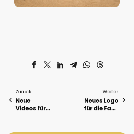
Zurück
Weiter
Neue
Neues Logo
Videos für
für die Fam.
den
Jandl
Tourismus
in Kronstorf